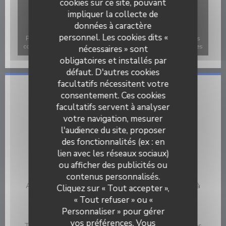
cookies sur ce site, pouvant
impliquer la collecte de
données à caractère
personnel. Les cookies dits «
Pour afficher la carte interactive Waze, vous devez accepter les
cookies Waze Map (Google). Ces cookies peuvent collecter des
nécessaires » sont
données de navigation et de localisation.
Autoriser
obligatoires et installés par
défaut. D'autres cookies
facultatifs nécessitent votre
Infos pratiques
consentement. Ces cookies
facultatifs servent à analyser
Cuisine
votre navigation, mesurer
Brunch , Restaurant Rapide Healthy
l'audience du site, proposer
des fonctionnalités (ex : en
Type de restaurant
lien avec les réseaux sociaux)
Café - Restaurant - Brunch
ou afficher des publicités ou
Services
contenus personnalisés.
Anniversaires, Vente sur place ou à emporter, Vente à
Cliquez sur « Tout accepter »,
emporter
« Tout refuser » ou «
Personnaliser » pour gérer
Moyens de paiement
vos préférences. Vous
Ticket restaurant dématérialisé, Paiement mobile, Sans