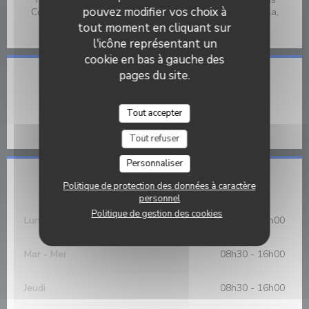
pouvez modifier vos choix à
Contact, Apple Pay, Eurocard/Mastercard, Espèces, Visa,
American Express, Carte Bleue
tout moment en cliquant sur
l'icône représentant un
cookie en bas à gauche des
pages du site.
Accès
Métro
Tout accepter
St Ambroise
Tout refuser
Personnaliser
Horaires
Politique de protection des données à caractère
personnel
Politique de gestion des cookies
Lundi
08h30 - 16h00
Mar
-
Mer
08h30 - 16h00
Jeudi
08h30 - 16h00